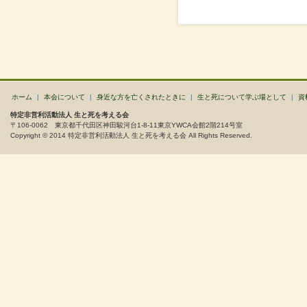
ホーム
|
本会について
|
身近な方を亡くされたときに
|
生と死について学ぶ場として
|
資
特定非営利活動法人 生と死を考える会
〒106-0062 東京都千代田区神田駿河台1-8-11東京YWCA会館2階214号室
Copyright © 2014 特定非営利活動法人 生と死を考える会 All Rights Reserved.