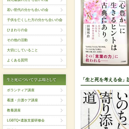
若い世代の分かち合いの会
子供を亡くした方の分かち合いの会
ひまわりの会
その他の活動
大切にしていること
よくある質問
「生と死を考える会」
ボランティア講座
看護・介護ケア講座
教養講座
LGBTQ+遺族支援研修会