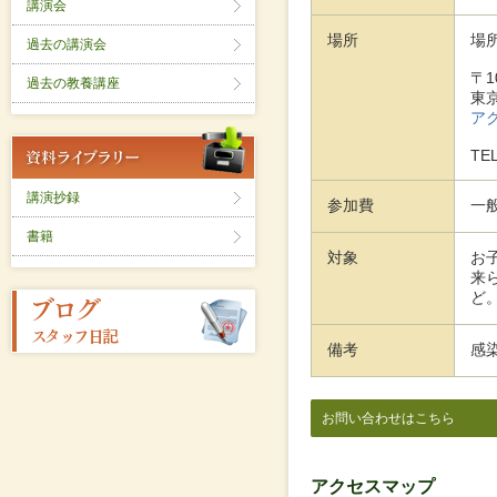
講演会
場所
場
過去の講演会
〒1
過去の教養講座
東
ア
TE
講演抄録
参加費
一般
書籍
対象
お
来
ど
備考
感
お問い合わせはこちら
アクセスマップ