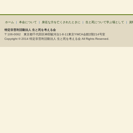
ホーム
|
本会について
|
身近な方を亡くされたときに
|
生と死について学ぶ場として
|
資
特定非営利活動法人 生と死を考える会
〒106-0062 東京都千代田区神田駿河台1-8-11東京YWCA会館2階214号室
Copyright © 2014 特定非営利活動法人 生と死を考える会 All Rights Reserved.