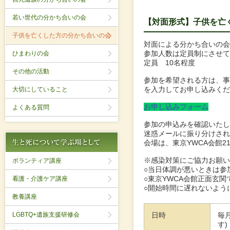
若い世代の分かち合いの会
【対面形式】子供を亡
子供を亡くした方の分かち合いの会
対面による分かち合いの会
参加人数は定員制にさせて
ひまわりの会
定員 10名程度
その他の活動
参加を希望される方は、
を入力してお申し込みくだ
大切にしていること
お申し込みフォーム
よくある質問
参加の申込みを確認いたし
迷惑メールに振り分けされ
会場は、東京YWCA会館21
※感染対策にご協力お願い
ボランティア講座
○当日体調が悪いときは参
○東京YWCA会館正面玄
看護・介護ケア講座
○開始時間に遅れないよう
教養講座
LGBTQ+遺族支援研修会
日時
毎
す)