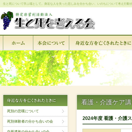
生と死について学ぶ場として。身近な人を失った悲しみを分かち合い、いのちについて考え行動
看護・介護ケア講
死別の悲嘆について
2024年度 看護・介
死別体験者の分かち合いの会
自死遺族の分かち合いの会