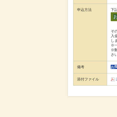
申込方法
下
そ
入
し
※
※
さ
備考
お
添付ファイル