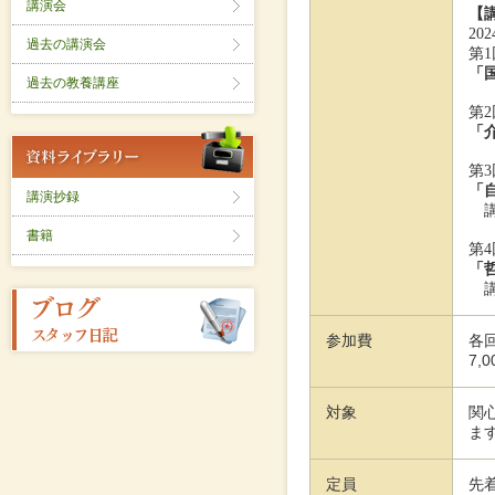
講演会
【
202
過去の講演会
第
1
「
過去の教養講座
第
2
「
第
3
「
講演抄録
講
書籍
第
4
「
講
参加費
各回
7
対象
関
ま
定員
先着