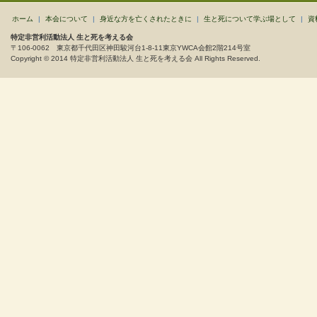
ホーム
|
本会について
|
身近な方を亡くされたときに
|
生と死について学ぶ場として
|
資
特定非営利活動法人 生と死を考える会
〒106-0062 東京都千代田区神田駿河台1-8-11東京YWCA会館2階214号室
Copyright © 2014 特定非営利活動法人 生と死を考える会 All Rights Reserved.