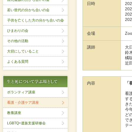
日時
20
20
若い世代の分かち合いの会
20
20
子供を亡くした方の分かち合いの会
ひまわりの会
会場
Z
その他の活動
講師
大
大切にしていること
鈴
橘
よくある質問
近
内容
「
ボランティア講座
看
す
看護・介護ケア講座
き
今
教養講座
ど
で
LGBTQ+遺族支援研修会
テ